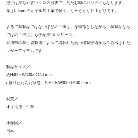
把手は持ちやすいクロス形状で、たたむ時のバンドにもなります。
厚さ0.5mmのオイル加工革で軽く、なめらかな仕上がりです。
まるで革製品ではないほどの「薄さ」を特徴としながら、革製品なら
ではの「強度」も併せ持つLシリーズ。
香川県の革手袋製造によって培われた高い縫製技術から生み出された
レザーアイテムです。
製品サイズ／
約H400×W300×D140 mm
( 折りたたんだ状態 約H20×W300×D140 mm )
材質／
オイル加工牛革
原産国／
日本