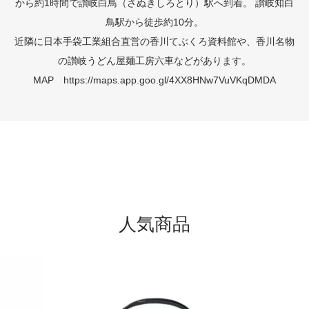
から約1時間で讃岐白鳥（さぬきしろとり）駅へ到着。 讃岐知白
鳥駅から徒歩約10分。
近隣に日本手袋工業組合直営の香川てぶくろ資料館や、香川名物
の讃岐うどん屋麺工房六車などがあります。
MAP
https://maps.app.goo.gl/4XX8HNw7VuVKqDMDA
人気商品