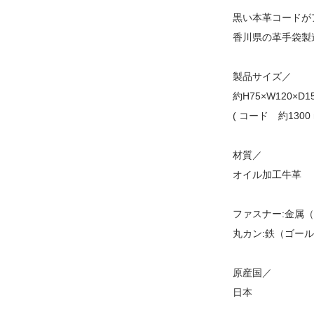
黒い本革コードが
香川県の革手袋製
製品サイズ／
約H75×W120×D1
( コード 約1300 
材質／
オイル加工牛革
ファスナー:金属
丸カン:鉄（ゴー
原産国／
日本