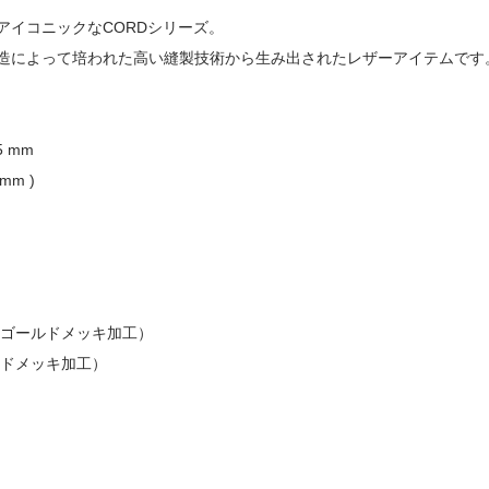
アイコニックなCORDシリーズ。
造によって培われた高い縫製技術から生み出されたレザーアイテムです
5 mm
mm )
（ゴールドメッキ加工）
ルドメッキ加工）