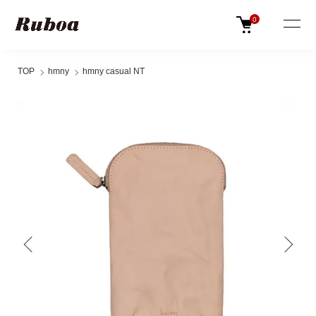
0
TOP
hmny
hmny casual NT