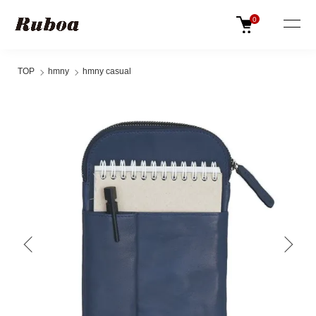
0
TOP
hmny
hmny casual