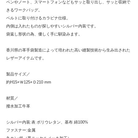
ペンやノート、スマートフォンなどもサッと取り出し、サッと収納で
きるワークバッグ。
ベルトに取り付けるカラビナ仕様。
内側は入れたものが探しやすいシルバー内装です。
袋返し形状の為、優しく手に馴染みます。
香川県の革手袋製造によって培われた高い縫製技術から生み出された
レザーアイテムです。
製品サイズ／
約H15×Ｗ125×Ｄ210 mm
材質／
撥水加工牛革
シルバー内装:表 ポリウレタン、基布 綿100%
ファスナー:金属