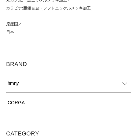
丸カン:鉄（黒ニッケルメッキ加工）
カラビナ:亜鉛合金（ソフトニッケルメッキ加工）
原産国／
日本
BRAND
hmny
CORGA
CATEGORY