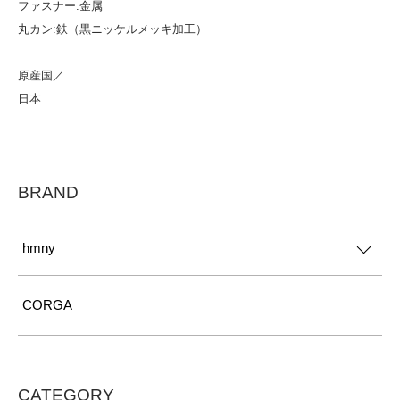
ファスナー:金属
丸カン:鉄（黒ニッケルメッキ加工）
原産国／
日本
BRAND
hmny
CORGA
CATEGORY