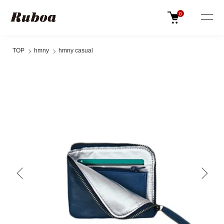
0
TOP
hmny
hmny casual