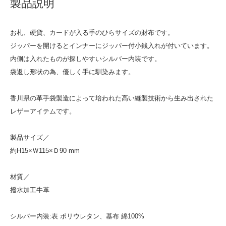
製品説明
お札、硬貨、カードが入る手のひらサイズの財布です。
ジッパーを開けるとインナーにジッパー付小銭入れが付いています。
内側は入れたものが探しやすいシルバー内装です。
袋返し形状の為、優しく手に馴染みます。
香川県の革手袋製造によって培われた高い縫製技術から生み出された
レザーアイテムです。
製品サイズ／
約H15×Ｗ115×Ｄ90 mm
材質／
撥水加工牛革
シルバー内装:表 ポリウレタン、基布 綿100%