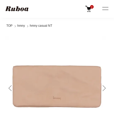
0
TOP
hmny
hmny casual NT